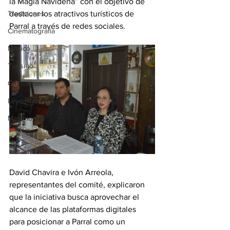
la Magia Navideña” con el objetivo de 
Tradiciones
destacar los atractivos turísticos de 
Parral a través de redes sociales.
Cinematografía
México
Turismo
Chihuahua
Leyendas
Matamoros
David Chavira e Ivón Arreola, 
representantes del comité, explicaron 
que la iniciativa busca aprovechar el 
alcance de las plataformas digitales 
para posicionar a Parral como un 