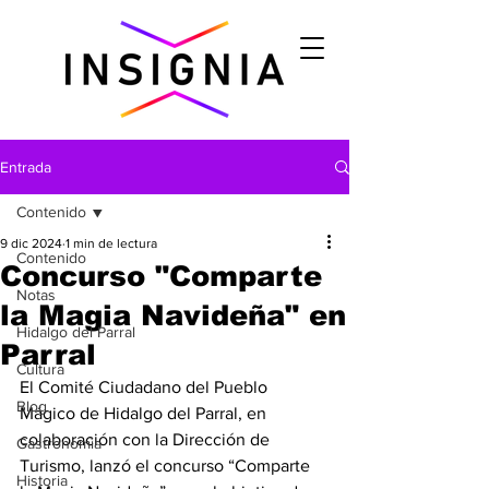
Entrada
Contenido
9 dic 2024
1 min de lectura
Contenido
Concurso "Comparte
Notas
la Magia Navideña" en
Hidalgo del Parral
Parral
Cultura
El Comité Ciudadano del Pueblo 
Blog
Mágico de Hidalgo del Parral, en 
colaboración con la Dirección de 
Gastronomìa
Turismo, lanzó el concurso “Comparte 
Historia