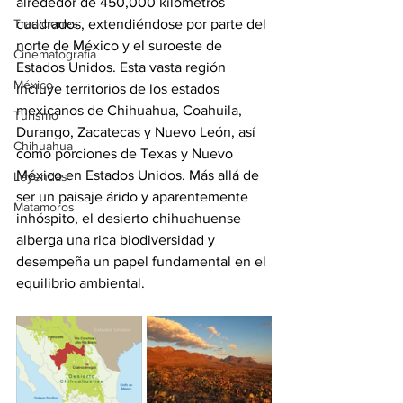
alrededor de 450,000 kilómetros 
Tradiciones
cuadrados, extendiéndose por parte del 
norte de México y el suroeste de 
Cinematografía
Estados Unidos. Esta vasta región 
México
incluye territorios de los estados 
mexicanos de Chihuahua, Coahuila, 
Turismo
Durango, Zacatecas y Nuevo León, así 
Chihuahua
como porciones de Texas y Nuevo 
México en Estados Unidos. Más allá de 
Leyendas
ser un paisaje árido y aparentemente 
Matamoros
inhóspito, el desierto chihuahuense 
alberga una rica biodiversidad y 
desempeña un papel fundamental en el 
equilibrio ambiental.