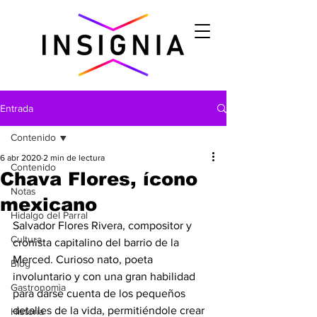
Entrada
Contenido
6 abr 2020
2 min de lectura
Contenido
Chava Flores, ícono
Notas
mexicano
Hidalgo del Parral
Salvador Flores Rivera, compositor y 
Cultura
cronista capitalino del barrio de la 
Merced. Curioso nato, poeta 
Blog
involuntario y con una gran habilidad 
Gastronomìa
para darse cuenta de los pequeños 
detalles de la vida, permitiéndole crear 
Historia