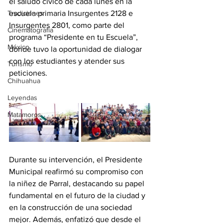
el saludo cívico de cada lunes en la 
Tradiciones
escuela primaria Insurgentes 2128 e 
Insurgentes 2801, como parte del 
Cinematografía
programa “Presidente en tu Escuela”, 
México
donde tuvo la oportunidad de dialogar 
con los estudiantes y atender sus 
Turismo
peticiones.
Chihuahua
Leyendas
Matamoros
Durante su intervención, el Presidente 
Municipal reafirmó su compromiso con 
la niñez de Parral, destacando su papel 
fundamental en el futuro de la ciudad y 
en la construcción de una sociedad 
mejor. Además, enfatizó que desde el 