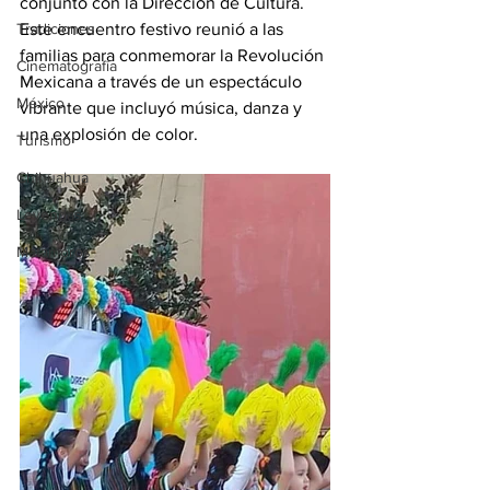
conjunto con la Dirección de Cultura. 
Tradiciones
Este encuentro festivo reunió a las 
familias para conmemorar la Revolución 
Cinematografía
Mexicana a través de un espectáculo 
México
vibrante que incluyó música, danza y 
una explosión de color.
Turismo
Chihuahua
Leyendas
Matamoros