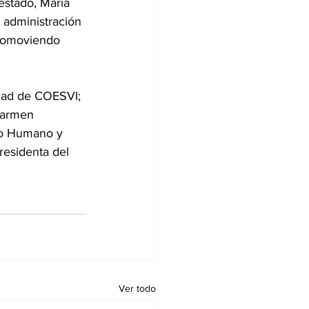
estado, María 
 administración 
promoviendo 
dad de COESVI; 
Carmen 
lo Humano y 
residenta del 
Ver todo