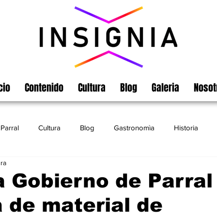
cio
Contenido
Cultura
Blog
Galeria
Nosot
Parral
Cultura
Blog
Gastronomìa
Historia
ura
Turismo
Chihuahua
Leyendas
Matamoros
 Gobierno de Parral
 de material de