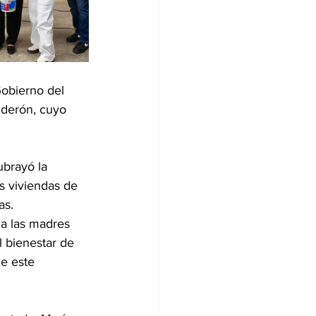
obierno del 
lderón, cuyo 
ubrayó la 
s viviendas de 
as.
 a las madres 
l bienestar de 
de este 