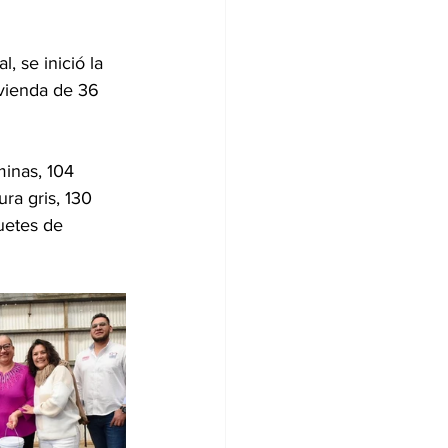
 se inició la 
ivienda de 36 
inas, 104 
ura gris, 130 
uetes de 