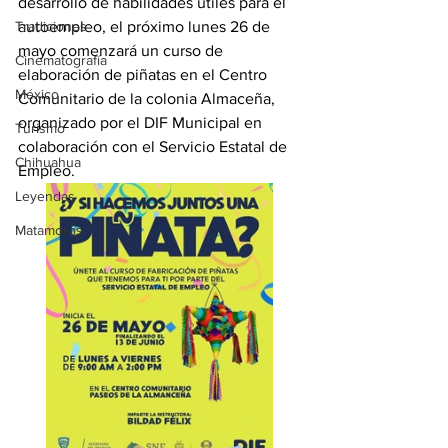
desarrollo de habilidades útiles para el 
Tradiciones
autoempleo, el próximo lunes 26 de 
mayo comenzará un curso de 
Cinematografía
elaboración de piñatas en el Centro 
México
Comunitario de la colonia Almaceña, 
organizado por el DIF Municipal en 
Turismo
colaboración con el Servicio Estatal de 
Chihuahua
Empleo.
Leyendas
Matamoros