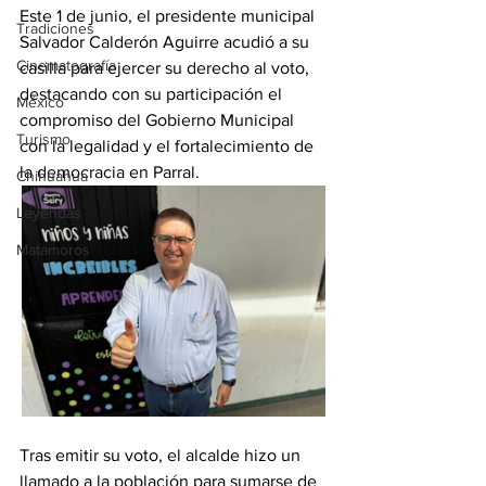
Este 1 de junio, el presidente municipal 
Tradiciones
Salvador Calderón Aguirre acudió a su 
Cinematografía
casilla para ejercer su derecho al voto, 
destacando con su participación el 
México
compromiso del Gobierno Municipal 
Turismo
con la legalidad y el fortalecimiento de 
la democracia en Parral.
Chihuahua
Leyendas
Matamoros
Tras emitir su voto, el alcalde hizo un 
llamado a la población para sumarse de 