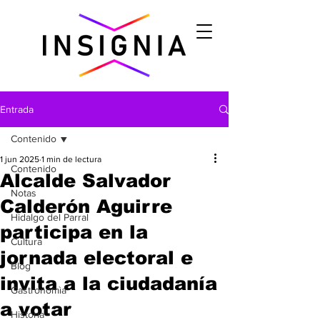
Entrada
Contenido
1 jun 2025
1 min de lectura
Contenido
Alcalde Salvador
Notas
Calderón Aguirre
Hidalgo del Parral
participa en la
Cultura
jornada electoral e
Blog
invita a la ciudadanía
Gastronomìa
a votar
Historia