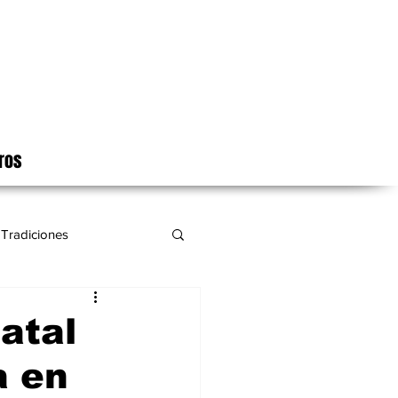
ros
Tradiciones
atal
a en