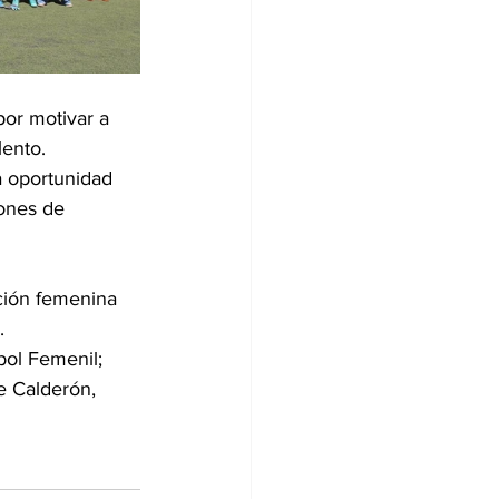
por motivar a 
ento. 
a oportunidad 
iones de 
ación femenina 
.
bol Femenil; 
de Calderón, 