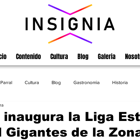
cio
Contenido
Cultura
Blog
Galeria
Nosot
Parral
Cultura
Blog
Gastronomìa
Historia
ra
Turismo
Chihuahua
Leyendas
Matamoros
 inaugura la Liga Est
 Gigantes de la Zon