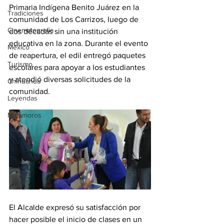
Primaria Indígena Benito Juárez en la 
Tradiciones
comunidad de Los Carrizos, luego de 
Cinematografía
dos décadas sin una institución 
educativa en la zona. Durante el evento 
México
de reapertura, el edil entregó paquetes 
Turismo
escolares para apoyar a los estudiantes 
y atendió diversas solicitudes de la 
Chihuahua
comunidad.
Leyendas
Matamoros
El Alcalde expresó su satisfacción por 
hacer posible el inicio de clases en un 