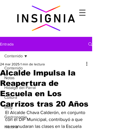
Entrada
Contenido
24 mar 2025
1 min de lectura
Contenido
Alcalde Impulsa la
Notas
Reapertura de
Hidalgo del Parral
Escuela en Los
Cultura
Carrizos tras 20 Años
Blog
El Alcalde Chava Calderón, en conjunto 
Gastronomìa
con el DIF Municipal, contribuyó a que 
se reanudaran las clases en la Escuela 
Historia