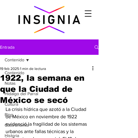
Entrada
Contenido
19 feb 2025
1 min de lectura
Contenido
1922, la semana en
Notas
que la Ciudad de
Hidalgo del Parral
México se secó
Cultura
La crisis hídrica que azotó a la Ciudad 
Blog
de México en noviembre de 1922 
evidenció la fragilidad de los sistemas 
Gastronomìa
urbanos ante fallas técnicas y la 
Historia