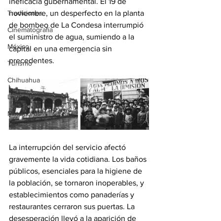
ineficacia gubernamental. El 19 de 
Tradiciones
noviembre, un desperfecto en la planta 
de bombeo de La Condesa interrumpió 
Cinematografía
el suministro de agua, sumiendo a la 
México
capital en una emergencia sin 
precedentes.
Turismo
Chihuahua
Leyendas
Matamoros
La interrupción del servicio afectó 
gravemente la vida cotidiana. Los baños 
públicos, esenciales para la higiene de 
la población, se tornaron inoperables, y 
establecimientos como panaderías y 
restaurantes cerraron sus puertas. La 
desesperación llevó a la aparición de 