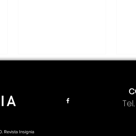
C
Tel
Jesús Enrique Peña
Pre
presenta su primer
al 
informe de gobierno en
Per
Matamoros
Vas
 Revista Insignia