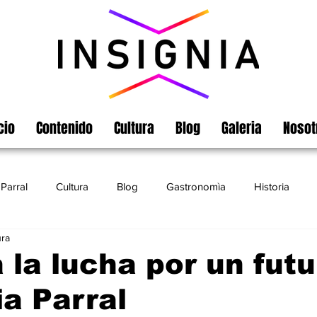
cio
Contenido
Cultura
Blog
Galeria
Nosot
Parral
Cultura
Blog
Gastronomìa
Historia
ura
Turismo
Chihuahua
Leyendas
Matamoros
 la lucha por un futu
ia Parral