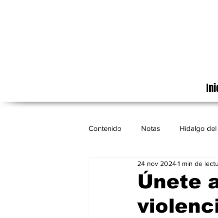
Ini
Contenido
Notas
Hidalgo del 
24 nov 2024
1 min de lect
Cinematografía
México
Únete a
violenc