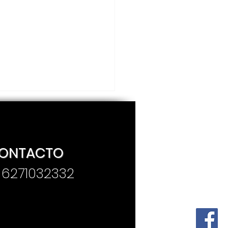
ONTACTO
. 6271032332
sentan convocatoria
Premio Estatal de
iodismo “José
concelos 2025”