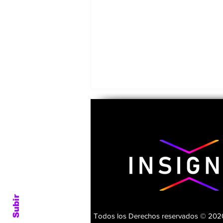
Emeterio Pantaleón, el
último general zapatista
Subir
Todos los Derechos reservados © 2020.